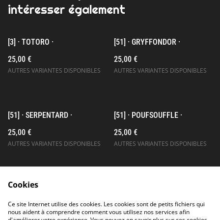
intéresser également
[3] · TOTORO ·
[51] · GRYFFONDOR ·
25,00 €
25,00 €
AUTRES VARIANTES DISPONIBLES
AUTRES VARIANTES DISPONIBLES
[51] · SERPENTARD ·
[51] · POUFSOUFFLE ·
25,00 €
25,00 €
AUTRES VARIANTES DISPONIBLES
AUTRES VARIANTES DISPONIBLES
Cookies
Ce site Internet utilise des cookies. Les cookies sont de petits fichiers qui
nous aident à comprendre comment vous utilisez nos services afin
d'améliorer votre expérience. Vous pouvez en savoir plus sur ces cookies