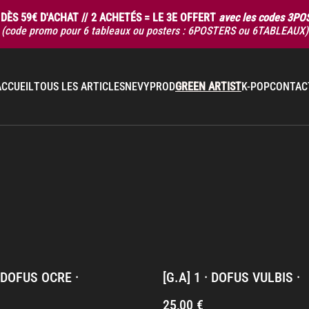
DÈS 59€ D'ACHAT // 2 ACHETÉS = LE 3E OFFERT
avec les codes 3P
(code promo pour 6 tableaux ou posters : 6POSTERS ou 6TABLEAUX)
ACCUEIL
TOUS LES ARTICLES
NEVYPROD
GREEN ARTIST
K-POP
CONTAC
· DOFUS OCRE ·
[G.A] 1 · DOFUS VULBIS ·
25,00 €