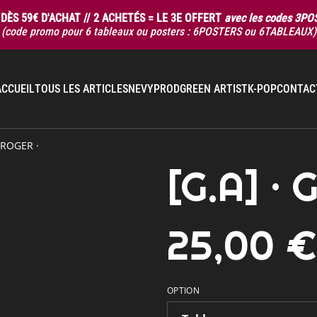
DÈS 59€ D'ACHAT // 2 ACHETÉS = LE 3E OFFERT
avec les codes 3P
(code promo pour 6 tableaux ou posters : 6POSTERS ou 6TABLEAUX)
ACCUEIL
TOUS LES ARTICLES
NEVYPROD
GREEN ARTIST
K-POP
CONTAC
.ROGER ·
[G.A] ·
25,00 
OPTION