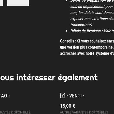
Délais de préparation de v
suis en déplacement pour 
non, les délais sont donc 
exposer mes créations ch
transporteur)
Délais de livraison : Voir 
Conseils :
Si vous souhaitez encad
une version plus contemporaine, 
accrocher avec notre système d'
vous intéresser également
TAO ·
[Z] · VENTI ·
15,00 €
IANTES DISPONIBLES
AUTRES VARIANTES DISPONIBLES