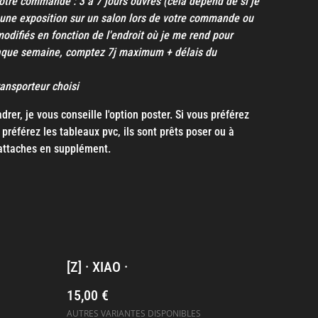
otre commande : 3 à 7 jours ouvrés (cela dépend de si je
une exposition sur un salon lors de votre commande ou
modifiés en fonction de l'endroit où je me rend pour
aque semaine, comptez 7j maximum + délais du
transporteur choisi
rer, je vous conseille l'option poster. Si vous préférez
préférez les tableaux pvc, ils sont prêts poser ou à
attaches en supplément.
[Z] · XIAO ·
15,00 €
AUTRES VARIANTES DISPONIBLES