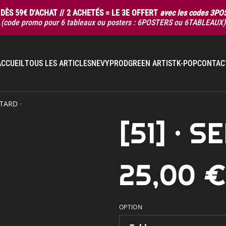
DÈS 59€ D'ACHAT // 2 ACHETÉS = LE 3E OFFERT
avec les codes 3P
(code promo pour 6 tableaux ou posters : 6POSTERS ou 6TABLEAUX)
ACCUEIL
TOUS LES ARTICLES
NEVYPROD
GREEN ARTIST
K-POP
CONTAC
NTARD ·
[51] · 
25,00 
OPTION