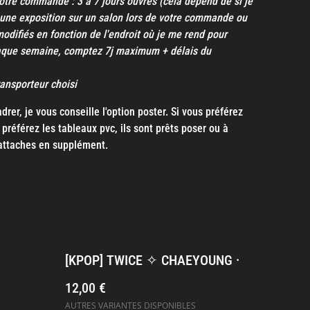
otre commande : 3 à 7 jours ouvrés (cela dépend de si je
une exposition sur un salon lors de votre commande ou
modifiés en fonction de l'endroit où je me rend pour
aque semaine, comptez 7j maximum + délais du
transporteur choisi
rer, je vous conseille l'option poster. Si vous préférez
préférez les tableaux pvc, ils sont prêts poser ou à
attaches en supplément.
[KPOP] TWICE ✧ CHAEYOUNG ·
12,00 €
AUTRES VARIANTES DISPONIBLES