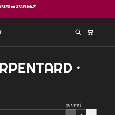
OSTERS ou 3TABLEAUX
T
SERPENTARD ·
€
QUANTITÉ