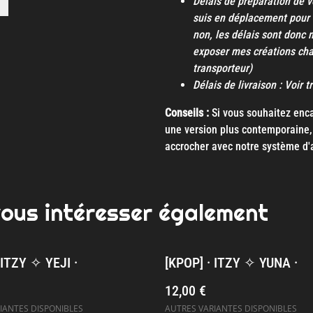
Délais de préparation de v
suis en déplacement pour 
non, les délais sont donc 
exposer mes créations ch
transporteur)
Délais de livraison : Voir 
Conseils :
Si vous souhaitez encad
une version plus contemporaine, 
accrocher avec notre système d'
vous intéresser également
 ITZY ✧ YEJI ·
[KPOP] · ITZY ✧ YUNA ·
12,00 €
IANTES DISPONIBLES
AUTRES VARIANTES DISPONIBLES