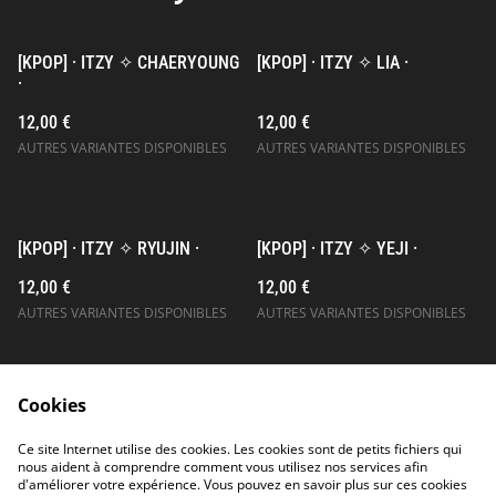
[KPOP] · ITZY ✧ CHAERYOUNG
[KPOP] · ITZY ✧ LIA ·
·
12,00 €
12,00 €
AUTRES VARIANTES DISPONIBLES
AUTRES VARIANTES DISPONIBLES
[KPOP] · ITZY ✧ RYUJIN ·
[KPOP] · ITZY ✧ YEJI ·
12,00 €
12,00 €
AUTRES VARIANTES DISPONIBLES
AUTRES VARIANTES DISPONIBLES
Cookies
Ce site Internet utilise des cookies. Les cookies sont de petits fichiers qui
nous aident à comprendre comment vous utilisez nos services afin
d'améliorer votre expérience. Vous pouvez en savoir plus sur ces cookies
Contact Us
Legal Terms