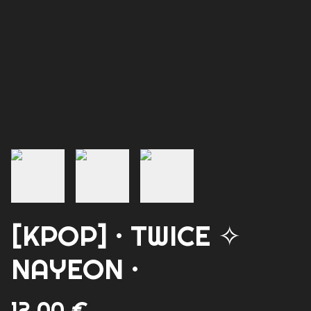
[KPOP] · TWICE ✧
NAYEON ·
12,00 €