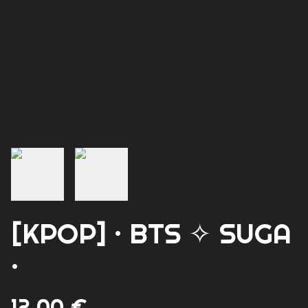
[KPOP] · BTS ✧ SUGA
·
12,00 €