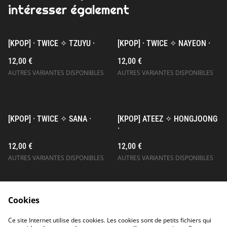
intéresser également
[KPOP] · TWICE ✧ TZUYU ·
[KPOP] · TWICE ✧ NAYEON ·
12,00 €
12,00 €
AUTRES VARIANTES DISPONIBLES
AUTRES VARIANTES DISPONIBLES
[KPOP] · TWICE ✧ SANA ·
[KPOP] ATEEZ ✧ HONGJOONG
·
12,00 €
12,00 €
AUTRES VARIANTES DISPONIBLES
AUTRES VARIANTES DISPONIBLES
Cookies
Ce site Internet utilise des cookies. Les cookies sont de petits fichiers qui