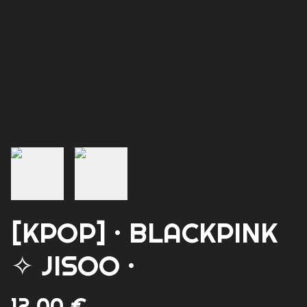
[KPOP] · BLACKPINK
✧ JISOO ·
12,00 €