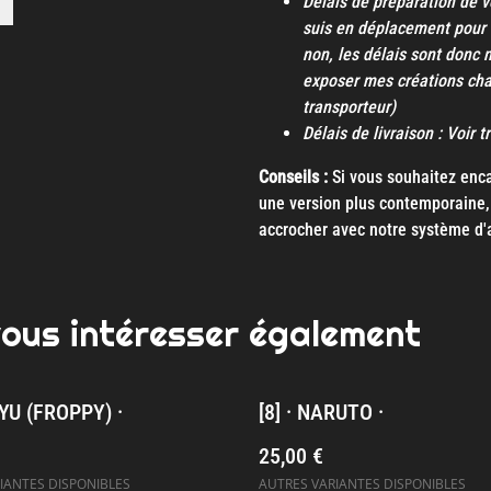
Délais de préparation de v
suis en déplacement pour 
non, les délais sont donc 
exposer mes créations ch
transporteur)
Délais de livraison : Voir 
Conseils :
Si vous souhaitez encad
une version plus contemporaine, 
accrocher avec notre système d'
vous intéresser également
UYU (FROPPY) ·
[8] · NARUTO ·
25,00 €
IANTES DISPONIBLES
AUTRES VARIANTES DISPONIBLES