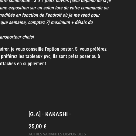
otre commande : 3 à 7 jours ouvrés (cela dépend de si je
une exposition sur un salon lors de votre commande ou
modifiés en fonction de l'endroit où je me rend pour
aque semaine, comptez 7j maximum + délais du
transporteur choisi
rer, je vous conseille l'option poster. Si vous préférez
préférez les tableaux pvc, ils sont prêts poser ou à
attaches en supplément.
[G.A] · KAKASHI ·
25,00 €
AUTRES VARIANTES DISPONIBLES