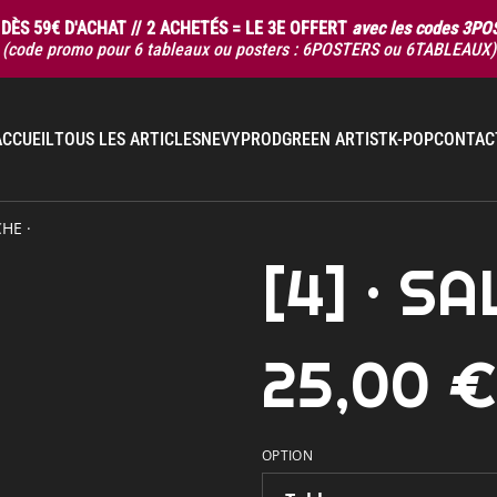
DÈS 59€ D'ACHAT // 2 ACHETÉS = LE 3E OFFERT
avec les codes 3P
(code promo pour 6 tableaux ou posters : 6POSTERS ou 6TABLEAUX)
ACCUEIL
TOUS LES ARTICLES
NEVYPROD
GREEN ARTIST
K-POP
CONTAC
HE ·
[4] · S
25,00 
OPTION