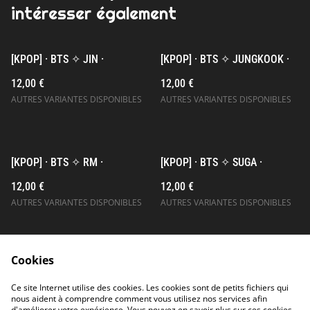
intéresser également
[KPOP] · BTS ✧ JIN ·
[KPOP] · BTS ✧ JUNGKOOK ·
12,00 €
12,00 €
AUTRES VARIANTES DISPONIBLES
AUTRES VARIANTES DISPONIBLES
[KPOP] · BTS ✧ RM ·
[KPOP] · BTS ✧ SUGA ·
12,00 €
12,00 €
AUTRES VARIANTES DISPONIBLES
AUTRES VARIANTES DISPONIBLES
Cookies
Ce site Internet utilise des cookies. Les cookies sont de petits fichiers qui
nous aident à comprendre comment vous utilisez nos services afin
d'améliorer votre expérience. Vous pouvez en savoir plus sur ces cookies