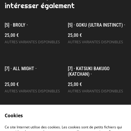
intéresser également
[5] · BROLY ·
[5] · GOKU (ULTRA INSTINCT) ·
25,00 €
25,00 €
AUTRES VARIANTES DISPONIBLES
AUTRES VARIANTES DISPONIBLES
[7] · ALL MIGHT ·
[7] · KATSUKI BAKUGO
(KATCHAN) ·
25,00 €
25,00 €
AUTRES VARIANTES DISPONIBLES
AUTRES VARIANTES DISPONIBLES
Cookies
Ce site Internet utilise des cookies. Les cookies sont de petits fichiers qui