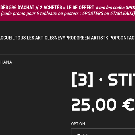
DÈS 59€ D'ACHAT // 2 ACHETÉS = LE 3E OFFERT
avec les codes 3P
(code promo pour 6 tableaux ou posters : 6POSTERS ou 6TABLEAUX)
ACCUEIL
TOUS LES ARTICLES
NEVYPROD
GREEN ARTIST
K-POP
CONTAC
OHANA ·
[3] · S
25,00 
OPTION