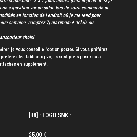
otre commande : 3 à 7 jours ouvrés (cela dépend de si je
une exposition sur un salon lors de votre commande ou
modifiés en fonction de l'endroit où je me rend pour
aque semaine, comptez 7j maximum + délais du
transporteur choisi
rer, je vous conseille l'option poster. Si vous préférez
préférez les tableaux pvc, ils sont prêts poser ou à
attaches en supplément.
[88] · LOGO SNK ·
25,00 €